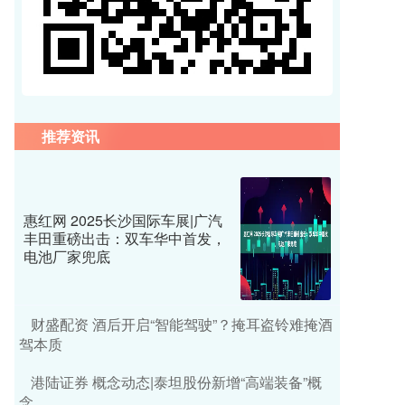
推荐资讯
惠红网 2025长沙国际车展|广汽
丰田重磅出击：双车华中首发，
电池厂家兜底
财盛配资 酒后开启“智能驾驶”？掩耳盗铃难掩酒
驾本质
港陆证券 概念动态|泰坦股份新增“高端装备”概
念