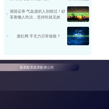
港陆证券 气血虚的人别错过！砂
苓膏懒人吃法，坚持吃就见效
惠红网 手无力日常锻炼？
股票配资股票配资公司