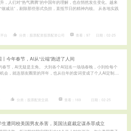
升，人们对“热气腾腾”的中国年的理解，也在悄然发生变化。越来
“做减法”，剔除那些形式负担，直抵节日的精神内核。 从各地实践
规平台
分类：股票配资股票配资公司
查看：97
日期：02-25
国丨今年春节，AI从“云端”跑进了人间
的春节，AI无疑是主角。 大到各个AI冠名一场场春晚，小到给每个
机会，就连朋友圈里的拜年，也从往年的套词变成了个人AI定制....
站
分类：股票配资交易
查看：169
日期：02-25
学生遭同校美国男友杀害，英国法庭裁定谋杀罪成立