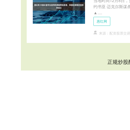
当地时间12月8日
约书亚·迈克尔斯谋
▲....
惠红网
来源：配资股票交
正规炒股