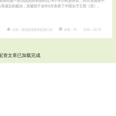
，英国伦敦一所法院的陪审团经过16个半小时的评议，作出美国男子
杀罪成立的裁决，其被指于去年3月杀害了中国女子王哲（音）。
易
分类：股票配资股票配资公司
查看：76
日期：12-10
配资文章已加载完成