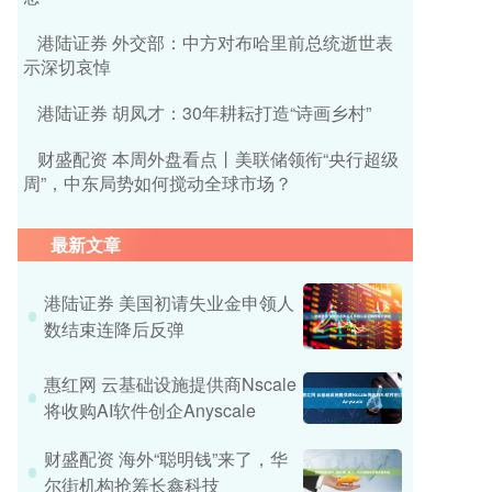
港陆证券 外交部：中方对布哈里前总统逝世表
示深切哀悼
港陆证券 胡凤才：30年耕耘打造“诗画乡村”
财盛配资 本周外盘看点丨美联储领衔“央行超级
周”，中东局势如何搅动全球市场？
最新文章
港陆证券 美国初请失业金申领人
数结束连降后反弹
惠红网 云基础设施提供商Nscale
将收购AI软件创企Anyscale
财盛配资 海外“聪明钱”来了，华
尔街机构抢筹长鑫科技