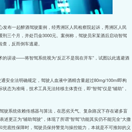
中心发布一起醉酒驾驶案例，经秀洲区人民检察院起诉，秀洲区人民
刑三个月，并处罚金3000元。案例称，驾驶员宋某酒后启动智驾
检查，反而倒车逃避。
的误读——将智驾系统视为“反正不是我在开车”，试图以此逃避酒
安全法明确规定，驾驶人血液中酒精含量超过80mg/100ml即构
状态为准绳，技术工具无法转移主体责任，即“智驾”仅是“辅助”，
能驾驶系统依赖传感器与算法，在恶劣天气、复杂路况下存在诸多盲
表述更正为“辅助驾驶”，体现了所谓“智驾”功能其实仍不能完全“大撒
破和兜底性保障时，驾驶员保持警觉与操控能力，本就是不可推卸的义