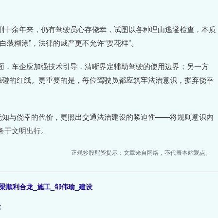
刑十余年来，仍有驾驶员心存侥幸，试图以各种理由逃避检查，本质
白装糊涂”，法律的威严更不允许“耍花样”。
面，车企应加强技术引导，清晰界定辅助驾驶的使用边界；另一方
触碰的红线。更重要的是，每位驾驶员都应筑牢法治意识，摒弃侥幸
无知与侥幸的代价，更照出交通法治建设的紧迫性——将规则意识内
务于文明出行。
正规炒股配资提示：文章来自网络，不代表本站观点。
梁顺利合龙_施工_邹伟瑜_建设
念