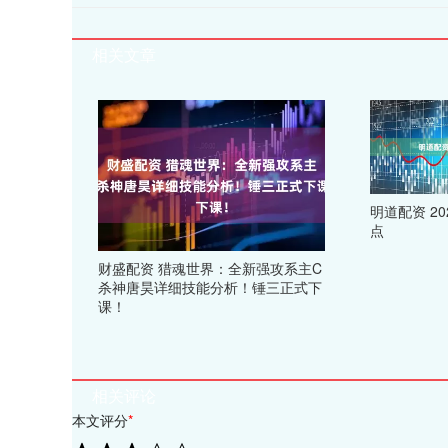
相关文章
明道配资 2
点
财盛配资 猎魂世界：全新强攻系主C
杀神唐昊详细技能分析！锤三正式下
课！
相关评论
本文评分
*