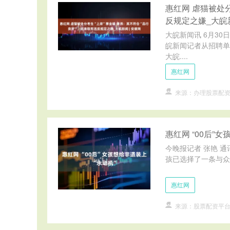
惠红网 虐猫被处
反规定之嫌_大皖新
大皖新闻讯 6月3
皖新闻记者从招聘单
大皖....
惠红网
来源：办理股票配
惠红网 “00后”
今晚报记者 张艳 通
孩已选择了一条与众
惠红网
来源：股票配资平