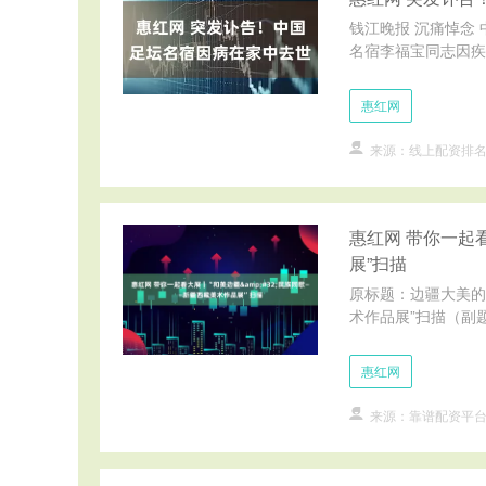
钱江晚报 沉痛悼念
名宿李福宝同志因疾病
惠红网
来源：线上配资排
惠红网 带你一起
展”扫描
原标题：边疆大美的
术作品展”扫描（副题
惠红网
来源：靠谱配资平