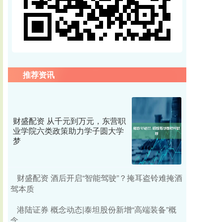
推荐资讯
财盛配资 从千元到万元，东营职
业学院六类政策助力学子圆大学
梦
财盛配资 酒后开启“智能驾驶”？掩耳盗铃难掩酒
驾本质
港陆证券 概念动态|泰坦股份新增“高端装备”概
念