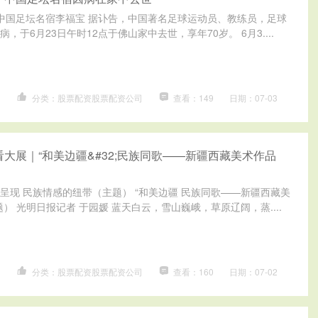
 中国足坛名宿李福宝 据讣告，中国著名足球运动员、教练员，足球
，于6月23日午时12点于佛山家中去世，享年70岁。 6月3....
名
分类：股票配资股票配资公司
查看：149
日期：07-03
看大展｜“和美边疆&#32;民族同歌——新疆西藏美术作品
呈现 民族情感的纽带（主题） “和美边疆 民族同歌——新疆西藏美
） 光明日报记者 于园媛 蓝天白云，雪山巍峨，草原辽阔，蒸....
台
分类：股票配资股票配资公司
查看：160
日期：07-02