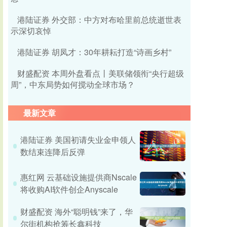
港陆证券 外交部：中方对布哈里前总统逝世表
示深切哀悼
港陆证券 胡凤才：30年耕耘打造“诗画乡村”
财盛配资 本周外盘看点丨美联储领衔“央行超级
周”，中东局势如何搅动全球市场？
最新文章
港陆证券 美国初请失业金申领人
数结束连降后反弹
惠红网 云基础设施提供商Nscale
将收购AI软件创企Anyscale
财盛配资 海外“聪明钱”来了，华
尔街机构抢筹长鑫科技