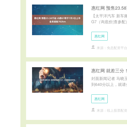
惠红网 预售23.5
【太平洋汽车 新车
G7（询底价|查参配
惠红网
来源：免息配资平
惠红网 就差三分
封面新闻记者 马晓
到640分以上，就请全
惠红网
来源：线上股票配