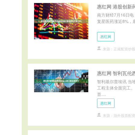
惠红网 港股创新
南方财经7月16日
复星医药涨近8%，康
惠红网
来源：正规配资炒
惠红网 智利瓦伦
智利基尔普埃讯 当
工程主体全面完工。
首....
惠红网
来源：场外股票配