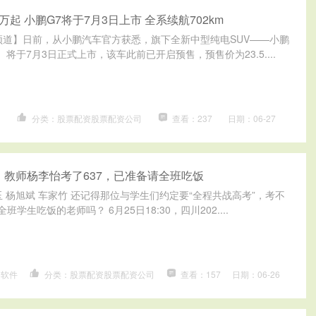
8万起 小鹏G7将于7月3日上市 全系续航702km
频道】日前，从小鹏汽车官方获悉，旗下全新中型纯电SUV——小鹏
）将于7月3日正式上市，该车此前已开启预售，预售价为23.5....
台
分类：股票配资股票配资公司
查看：237
日期：06-27
！教师杨李怡考了637，已准备请全班吃饭
玉 杨旭斌 车家竹 还记得那位与学生们约定要“全程共战高考”，考不
班学生吃饭的老师吗？ 6月25日18:30，四川202....
资软件
分类：股票配资股票配资公司
查看：157
日期：06-26