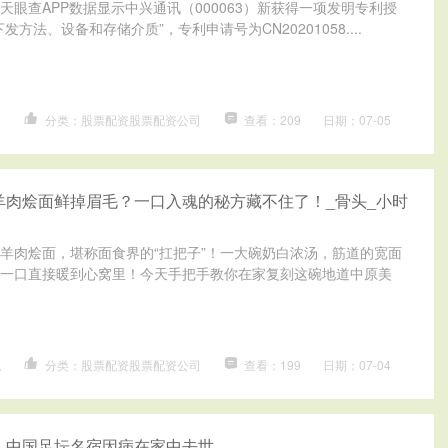
天眼查APP数据显示中兴通讯（000063）新获得一项发明专利授
方法、设备和存储介质”，专利申请号为CN20201058....
司
分类：股票配资股票配资公司
查看：209
日期：07-05
羊肉烩面鲜掉眉毛？一口入魂的秘方藏不住了！_骨头_小时
羊肉烩面，堪称面食界的“扛把子”！一大碗奶白浓汤，筋道的宽面
一口直接暖到心窝里！今天手把手教你在家复刻这碗地道中原美
统
分类：股票配资股票配资公司
查看：199
日期：07-04
！中国足坛名宿因病在家中去世