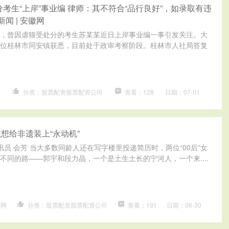
分考生“上岸”事业编 律师：其不符合“品行良好”，如录取有违
闻 | 安徽网
0日，曾因虐猫受处分的考生苏某某近日上岸事业编一事引发关注。大
位桂林市同安镇获悉，目前处于政审考察阶段。桂林市人社局答复
资
分类：股票配资股票配资公司
查看：128
日期：07-01
女孩想给非遗装上“永动机”
讯员 会芳 当大多数同龄人还在写字楼里投递简历时，两位“00后”女
不同的路——郭宇和段力晶，一个是土生土长的宁河人，一个来....
台网
分类：股票配资股票配资公司
查看：191
日期：06-30