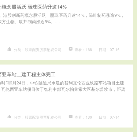
药概念股活跃 丽珠医药升逾14%
电，港股创新药概念股活跃，丽珠医药升逾14%，绿叶制药涨逾9%，
方生物、联邦制药涨近5%。....
股
分类：股票配资股票配资公司
查看：168
日期：07-16
西亚车站土建工程主体完工
地时间6月24日，中铁隧道局承建的智利瓦伦西亚铁路车站项目土建
 瓦伦西亚车站项目位于智利中部瓦尔帕莱索大区基尔普埃市，距离
资
分类：股票配资股票配资公司
查看：130
日期：07-14