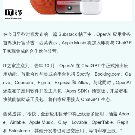
在今日早些时候发布的一篇 Substack 帖子中，OpenAI 应用业务
首席执行官菲吉・西莫表示，Apple Music 将加入即将与 ChatGP
T 实现集成的合作伙伴阵营。
IT之家注意到，去年 10 月，OpenAI 在 ChatGPT 中正式推出应
用功能，首批合作与集成的平台包括 Spotify、Booking.com、Ca
nva、Coursera、Figma、Expedia 和 Zillow。与此同时，OpenAI
还发布了应用软件开发工具包（Apps SDK）预览版，开发者很
快就能借助该工具包，将自家应用接入 ChatGPT 生态。
西莫透露，“很快，全新应用目录中将上线更多应用，涵盖 Adob
e、Airtable、Apple Music、Clay、Lovable、OpenTable、Replit
和 Salesforce，其他开发者也可提交应用，等待审核上线。”