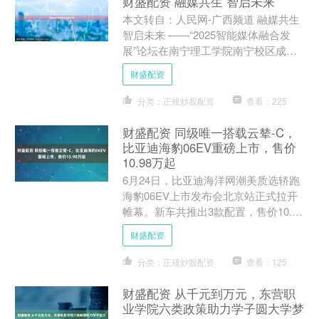
财盛配资 融媒共生 智启未来
本文转自：人民网-广西频道 融媒共生
智启未来 ——“2025智能媒体融合发
展”论坛在南宁理工学院南宁校区成功
举办 合影。主办方供图 为深入贯彻落
财盛配资
实国家媒体融合....
分类：正规炒股配资
查看：225
财盛配资 同级唯一搭载云辇-C，
比亚迪海豹06EV重磅上市，售价
10.98万起
6月24日，比亚迪海洋网潮美质选轿跑
海豹06EV上市发布会北京站正式拉开
帷幕。新车共推出3款配置，售价10.98
万-12.98万元。并推出多重购车礼遇。
财盛配资
作为汽车....
分类：正规炒股配资
查看：125
财盛配资 从千元到万元，东营职
业学院六类政策助力学子圆大学梦