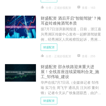
均区县....
分类：正规炒股配资
查看：163
财盛配资 酒后开启“智能驾驶”？掩
耳盗铃难掩酒驾本质
据7月7日澎湃新闻报道，日前，浙江嘉
兴秀洲区传媒中心发布一起醉酒驾驶案
例，经秀洲区人民检察院起诉，秀洲区
人民法院以危险驾驶罪，判处男子宋某
财盛配资
拘役一个月十五日，缓刑....
分类：正规炒股配资
查看：255
财盛配资 邵永铁路迎来重大进
展！全线首座连续梁顺利合龙_施
工_邹伟瑜_建设
华声在线7月7日讯（全媒体记者 邹伟
瑜 实习生 周飞宇 通讯员 汪兴祁 董剑
锋）记者今天从广铁集团获悉，由沪昆
客专湖南公司统筹建设、中铁五局承建
财盛配资
的邵永铁路，完成....