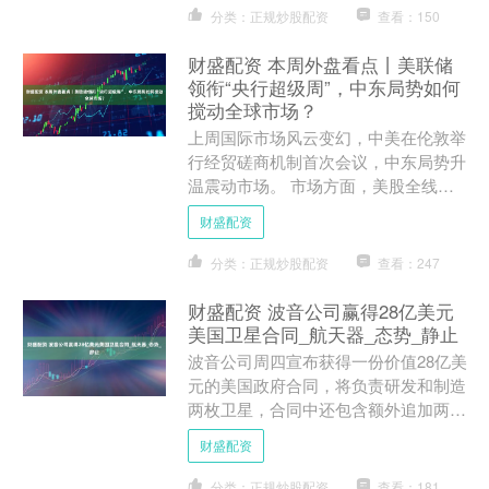
分类：正规炒股配资
查看：150
财盛配资 本周外盘看点丨美联储
领衔“央行超级周”，中东局势如何
搅动全球市场？
上周国际市场风云变幻，中美在伦敦举
行经贸磋商机制首次会议，中东局势升
温震动市场。 市场方面，美股全线下
挫，道指周跌1.32%，纳指周跌
财盛配资
0.63%，标普500指数....
分类：正规炒股配资
查看：247
财盛配资 波音公司赢得28亿美元
美国卫星合同_航天器_态势_静止
波音公司周四宣布获得一份价值28亿美
元的美国政府合同，将负责研发和制造
两枚卫星，合同中还包含额外追加两枚
卫星的优先购买权。 根据协议，波音
财盛配资
公司将按计划于2031....
分类：正规炒股配资
查看：181