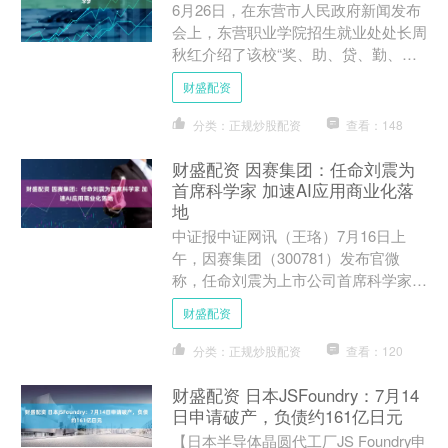
6月26日，在东营市人民政府新闻发布
会上，东营职业学院招生就业处处长周
秋红介绍了该校“奖、助、贷、勤、
补、免”六位一体资助体系，覆盖奖
财盛配资
励、救助、助学贷款等多重渠....
分类：正规炒股配资
查看：148
财盛配资 因赛集团：任命刘震为
首席科学家 加速AI应用商业化落
地
中证报中证网讯（王珞）7月16日上
午，因赛集团（300781）发布官微
称，任命刘震为上市公司首席科学家，
刘震将深度参与因赛AI的产品研发及算
财盛配资
法优化，进一步加速因....
分类：正规炒股配资
查看：120
财盛配资 日本JSFoundry：7月14
日申请破产，负债约161亿日元
【日本半导体晶圆代工厂JS Foundry申