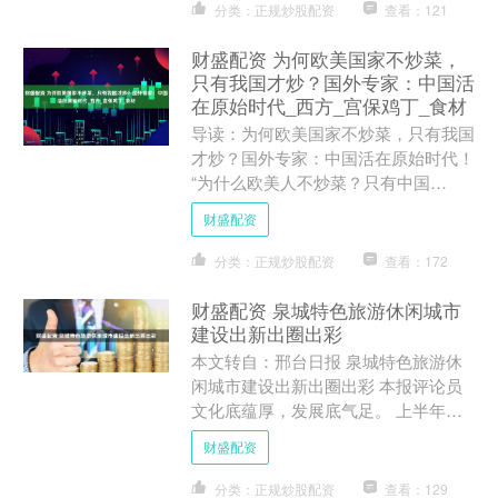
分类：正规炒股配资
查看：121
财盛配资 为何欧美国家不炒菜，
只有我国才炒？国外专家：中国活
在原始时代_西方_宫保鸡丁_食材
导读：为何欧美国家不炒菜，只有我国
才炒？国外专家：中国活在原始时代！
“为什么欧美人不炒菜？只有中国
有？”当美国教授在课堂抛出“中国活在
财盛配资
原始时代”的荒谬论断时，....
分类：正规炒股配资
查看：172
财盛配资 泉城特色旅游休闲城市
建设出新出圈出彩
本文转自：邢台日报 泉城特色旅游休
闲城市建设出新出圈出彩 本报评论员
文化底蕴厚，发展底气足。 上半年，
我市深入实施“文化兴市”战略，精心打
财盛配资
造“一街一河五湖十六....
分类：正规炒股配资
查看：129