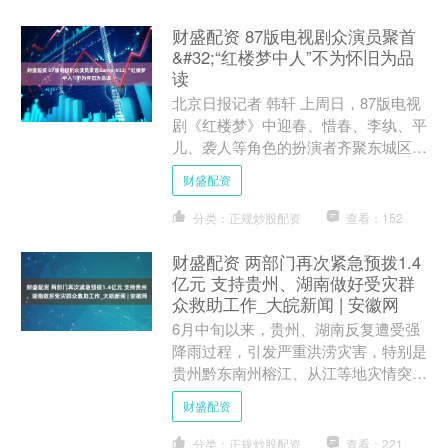
财盛配资 87版电视剧众演员聚首
&#32;“红楼梦中人”不为怀旧为品
读
北京日报记者 韩轩 上周日，87版电视
剧《红楼梦》中迎春、惜春、李纨、平
儿、袭人等角色的扮演者齐聚东城区图
书馆，参加“红楼梦中人品读会”成立一
财盛配资
周年主题活动。她们....
分类：正规炒股配资
查看：152
财盛配资 两部门再次紧急预拨1.4
亿元 支持贵州、湖南做好受灾群
众救助工作_大皖新闻 | 安徽网
6月中旬以来，贵州、湖南反复遭受强
降雨过程，引发严重洪涝灾害，特别是
贵州黔东南州榕江、从江等地灾情突
出，转移群众人数多，因灾损失重。6
财盛配资
月30日，财政部、应急管理....
分类：正规炒股配资
查看：221