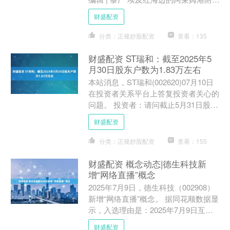
近，司机抵挡不住困意，把车停在了靠
财盛配资
近荒漠的马路边....
分类：正规炒股配资
查看：135
财盛配资 ST瑞和：截至2025年5
月30日股东户数为1.83万左右
本站消息，ST瑞和(002620)07月10日
在投资者关系平台上答复投资者关心的
问题。 投资者：请问截止5月31日股东
人数是多少？ST瑞和董秘：投资者您
财盛配资
好，截至....
分类：正规炒股配资
查看：155
财盛配资 概念动态|德生科技新
增“网络直播”概念
2025年7月9日，德生科技（002908）
新增“网络直播”概念。 据同花顺数据显
示，入选理由是：2025年7月9日互动
易，公司数字化公共就业服务近半年平
财盛配资