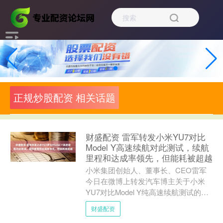
正规炒股配资 相关话题
财盛配资 雷军转发小米YU7对比
Model Y高速续航对此测试，续航
里程和达成率领先，但能耗被超越
小米集团创始人、董事长、CEO雷军
今日在微博上转发汽车博主关于小米
YU7对比Model Y纯高速续航测试的视
频。 该视频实测的最终数据显示，小
财盛配资
米YU7标准版最终....