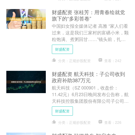
财盛配资 张桂芳：用青春绘就党
旗下的“多彩答卷”
中国妇女报全媒体记者 高雅 “家人们看
过来，这是我们三家村的富硒小米，颗
粒饱满、煮粥回甘……”镜头前，扎着
马尾辫的年轻姑娘娴熟地介绍着农产
财盛配资
品，身后的彩虹墙绘在阳....
分类：正规炒股配资
查看：242
财盛配资 航天科技：子公司收到
政府补助387万元
航天科技（SZ 000901，收盘价：
11.42元）6月23日晚间发布公告称，航
天科技控股集团股份有限公司子公司于
2025年6月20日收到政府补助387万
财盛配资
元。 ....
分类：正规炒股配资
查看：226