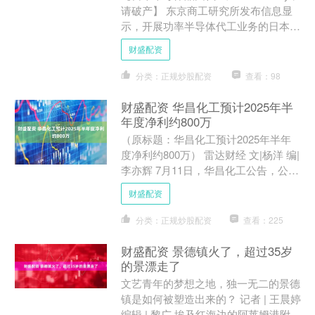
请破产】 东京商工研究所发布信息显
示，开展功率半导体代工业务的日本企
业JS Foundry，于7月14日向东京地方
财盛配资
法....
分类：正规炒股配资
查看：98
财盛配资 华昌化工预计2025年半
年度净利约800万
（原标题：华昌化工预计2025年半年
度净利约800万） 雷达财经 文|杨洋 编|
李亦辉 7月11日，华昌化工公告，公司
预计2025年半年度归属于上市公司股
财盛配资
东的净....
分类：正规炒股配资
查看：225
财盛配资 景德镇火了，超过35岁
的景漂走了
文艺青年的梦想之地，独一无二的景德
镇是如何被塑造出来的？ 记者 | 王晨婷
编辑 | 黎广 埃及红海边的阿莱姆港附