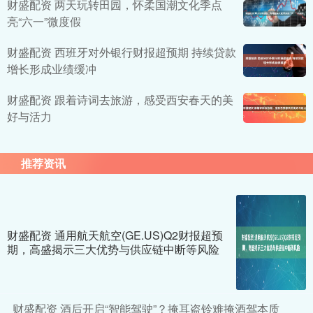
财盛配资 两天玩转田园，怀柔国潮文化季点
亮“六一”微度假
财盛配资 西班牙对外银行财报超预期 持续贷款
增长形成业绩缓冲
财盛配资 跟着诗词去旅游，感受西安春天的美
好与活力
推荐资讯
财盛配资 通用航天航空(GE.US)Q2财报超预
期，高盛揭示三大优势与供应链中断等风险
财盛配资 酒后开启“智能驾驶”？掩耳盗铃难掩酒驾本质