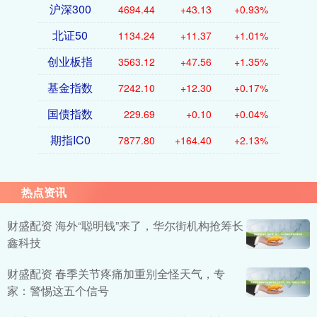
沪深300
4694.44
+43.13
+0.93%
北证50
1134.24
+11.37
+1.01%
创业板指
3563.12
+47.56
+1.35%
基金指数
7242.10
+12.30
+0.17%
国债指数
229.69
+0.10
+0.04%
期指IC0
7877.80
+164.40
+2.13%
热点资讯
财盛配资 海外“聪明钱”来了，华尔街机构抢筹长
鑫科技
财盛配资 春季关节疼痛加重别全怪天气，专
家：警惕这五个信号