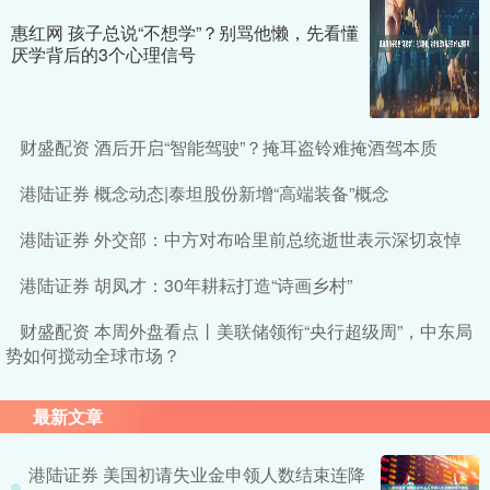
惠红网 孩子总说“不想学”？别骂他懒，先看懂
厌学背后的3个心理信号
财盛配资 酒后开启“智能驾驶”？掩耳盗铃难掩酒驾本质
港陆证券 概念动态|泰坦股份新增“高端装备”概念
港陆证券 外交部：中方对布哈里前总统逝世表示深切哀悼
港陆证券 胡凤才：30年耕耘打造“诗画乡村”
财盛配资 本周外盘看点丨美联储领衔“央行超级周”，中东局
势如何搅动全球市场？
最新文章
港陆证券 美国初请失业金申领人数结束连降