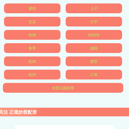
课程
儿子
北京
大学
拒绝
2026年
春季
德国
机构
屋里
杭州
订单
全部话题标签
关注 正规炒股配资