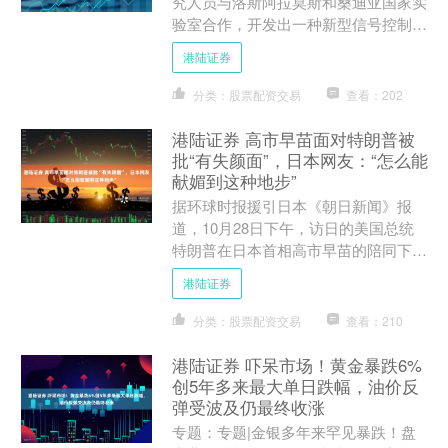
究人员与洛斯阿拉莫斯和桑迪亚国家实
验室合作，开发出一种新型信号控制方
法，可在信号发出瞬间确定其方向位
港陆证券
置，精度达0.1度，比现....
分类：股票配资交易
查看：202
港陆证券 高市早苗面对特朗普被
批“有失颜面”，日本网友：“怎么能
献媚到这种地步”
据环球时报援引日本《朝日新闻》报
道，10月28日下午，访日的美国总统
特朗普在日本首相高市早苗的陪同下，
乘美国总统专用直升机抵达驻日美军横
港陆证券
须贺基地，两人登上美军“....
分类：股票配资交易
查看：210
港陆证券 吓呆市场！黄金暴跌6%
创5年多来最大单日跌幅，油价反
弹受波及仍最终收涨
专题：专题|金银多年来罕见暴跌！盘