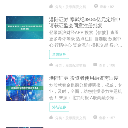
分类：股票配资交易
查看：92
港陆证券 寒武纪39.85亿元定增申
请获证监会同意注册批复
登录新浪财经APP 搜索【信披】查看
更多考评等级 热点栏目 自选股 数据中
心 行情中心 资金流向 模拟交易 客户端
9月9日，中科寒武纪科技股份有限公司
港陆证券
（以下简....
分类：股票配资交易
查看：106
港陆证券 投资者使用融资需适度
炒股就看金麒麟分析师研报，权威，专
业，及时，全面，助您挖掘潜力主题机
会！ 来源：北京商报 A股两融余额创
新高，意味着投资者融资买股的积极性
港陆证券
越来越高。虽然A股市场....
分类：股票配资交易
查看：157