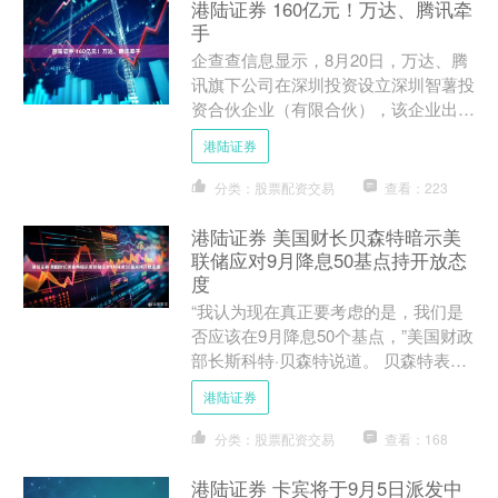
港陆证券 160亿元！万达、腾讯牵
手
企查查信息显示，8月20日，万达、腾
讯旗下公司在深圳投资设立深圳智薯投
资合伙企业（有限合伙），该企业出资
额为160.76亿元。8月21日，万达与京
港陆证券
东旗下公司也成....
分类：股票配资交易
查看：223
港陆证券 美国财长贝森特暗示美
联储应对9月降息50基点持开放态
度
“我认为现在真正要考虑的是，我们是
否应该在9月降息50个基点，”美国财政
部长斯科特·贝森特说道。 贝森特表
示，如果美联储掌握了“真实的”就业报
港陆证券
告数据，他们本可能....
分类：股票配资交易
查看：168
港陆证券 卡宾将于9月5日派发中