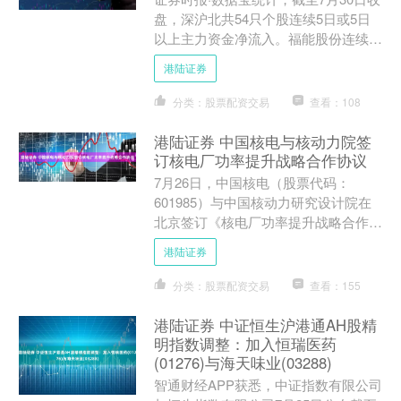
盘，深沪北共54只个股连续5日或5日
以上主力资金净流入。福能股份连续9
日主力资金净流入，排名第一；西藏旅
港陆证券
游等连续8日主力资....
分类：股票配资交易
查看：108
港陆证券 中国核电与核动力院签
订核电厂功率提升战略合作协议
7月26日，中国核电（股票代码：
601985）与中国核动力研究设计院在
北京签订《核电厂功率提升战略合作协
议》，未来以“责任共担、任务共担、
港陆证券
收益共享”模式协同开展....
分类：股票配资交易
查看：155
港陆证券 中证恒生沪港通AH股精
明指数调整：加入恒瑞医药
(01276)与海天味业(03288)
智通财经APP获悉，中证指数有限公司