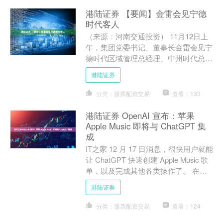
港陆证券 【要闻】金雷会见宁德
时代客人
（来源：河南交通投资） 11月12日上
午，集团党委书记、董事长金雷会见宁
德时代区域管理总经理、中州时代总经
理来永杰一行，就双方战略合作协议落
港陆证券
实情况及未来合作方向....
分类：股票配资交易
查看：133
港陆证券 OpenAI 宣布：苹果
Apple Music 即将与 ChatGPT 集
成
IT之家 12 月 17 日消息，很快用户就能
让 ChatGPT 快速创建 Apple Music 歌
单，以及完成其他各类操作了。 在今
日早些时候发布的一篇 S....
港陆证券
分类：股票配资交易
查看：124