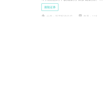
设与现实生活中华为、小米的业务相
港陆证券
似，如，男主角名为余程冬，....
分类：股票配资交易
查看：118
港陆证券 创益通：截至2025年7月
10日股东总数为19,523户
本站消息，创益通(300991)07月11日在
投资者关系平台上答复投资者关心的问
题。 投资者：董秘，您好！请问公司
截至7月10日的股东人数是多少？谢谢
港陆证券
创益通董秘....
分类：股票配资交易
查看：228
沪深京指数