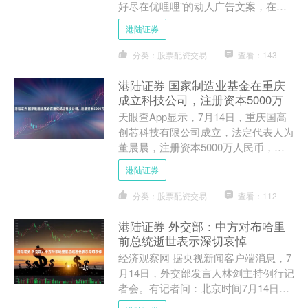
好尽在优哩哩”的动人广告文案，在安
徽卫视 11:00 - 12:00 这个黄金时段精
港陆证券
彩....
分类：股票配资交易
查看：143
港陆证券 国家制造业基金在重庆
成立科技公司，注册资本5000万
天眼查App显示，7月14日，重庆国高
创芯科技有限公司成立，法定代表人为
董晨晨，注册资本5000万人民币，经
营范围包括软件开发、软件销售、先进
港陆证券
电力电子装置销售、....
分类：股票配资交易
查看：112
港陆证券 外交部：中方对布哈里
前总统逝世表示深切哀悼
经济观察网 据央视新闻客户端消息，7
月14日，外交部发言人林剑主持例行记
者会。有记者问：北京时间7月14日凌
晨，尼日利亚总统提努布通过其特别顾