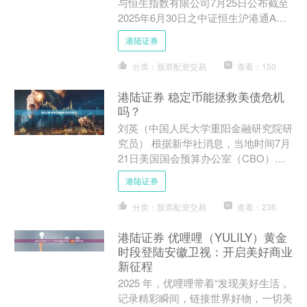
与恒生指数有限公司7月25日公布截至
2025年6月30日之中证恒生沪港通AH
股精明指数半年度指数检讨结果，将加
港陆证券
入恒瑞医药(6....
分类：股票配资交易
查看：150
港陆证券 稳定币能拯救美债危机
吗？
刘英（中国人民大学重阳金融研究院研
究员） 根据新华社消息，当地时间7月
21日美国国会预算办公室（CBO）预
测，“大而美”法案将在十年内使得美国
港陆证券
赤字增加3.4万亿....
分类：股票配资交易
查看：236
港陆证券 优哩哩（YULILY）黄金
时段登陆安徽卫视：开启美好商业
新征程
2025 年，优哩哩带着“发现美好生活，
记录精彩瞬间，链接世界好物，一切美