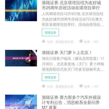
港陆证券 北京堪培拉结为友好城
市25周年庆祝活动在堪培拉举行
人民网堪培拉12月9日电 北京堪培拉结
为友好城市25周年庆祝活动7日在澳大
利亚首都堪培拉举行。活动由堪培拉北
京花园之友主办，澳大利亚中国工商业
港陆证券
委员会承办，吸引百....
分类：股票配资交易
查看：165
港陆证券 天门萝卜上北京！
湖北日报客户端讯（通讯员邓慧遐）11
月30日，北京新发地（天门）萝卜种植
基地剪彩仪式在天门市多宝镇铭禾农业
公司举行。该基地的正式挂牌标志着京
港陆证券
鄂两地农产品产销对接....
分类：股票配资交易
查看：140
港陆证券 赛力斯多个汽车外观设
计专利公告，消息称系全新问界
M7 废案