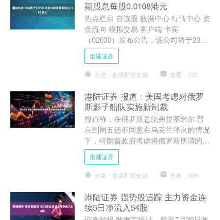
期股息每股0.0108港元
热点栏目 自选股 数据中心 行情中心 资
金流向 模拟交易 客户端 卡宾
（02030）发布公告，该公司将于2025
年9月5日派发中期股息每股0.0108港
港陆证券
元。 海....
分类：股票配资交易
查看：137
港陆证券 报道：美国考虑对俄罗
斯影子船队实施新制裁
报道称，在俄罗斯总统弗拉基米尔·普
京到周五还不同意在乌克兰停火的情况
下，特朗普政府考虑将俄罗斯所谓的石
油运输“影子船队”列入黑名单。 报道援
港陆证券
引两名熟悉白宫内部讨....
分类：股票配资交易
查看：169
港陆证券 强势股追踪 主力资金连
续5日净流入54股
证券时报·数据宝统计，截至7月30日收