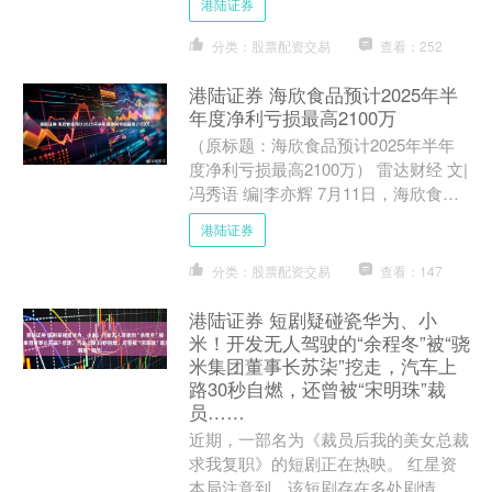
港陆证券
问发表声明说，尼日....
分类：股票配资交易
查看：252
港陆证券 海欣食品预计2025年半
年度净利亏损最高2100万
（原标题：海欣食品预计2025年半年
度净利亏损最高2100万） 雷达财经 文|
冯秀语 编|李亦辉 7月11日，海欣食品
公告，公司预计2025年半年度归属于
港陆证券
上市公....
分类：股票配资交易
查看：147
港陆证券 短剧疑碰瓷华为、小
米！开发无人驾驶的“余程冬”被“骁
米集团董事长苏柒”挖走，汽车上
路30秒自燃，还曾被“宋明珠”裁
员……
近期，一部名为《裁员后我的美女总裁
求我复职》的短剧正在热映。 红星资
本局注意到，该短剧存在多处剧情、人