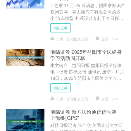
IT之家 11 月 25 日消息，据国家知识产
权局官网，赛力斯汽车有限公司的多
个“汽车模型”外观设计专利于今日授权
公告。 申请号 202430257324 .8....
港陆证券
分类：股票配资交易
查看：199
港陆证券 2025年益阳市全民终身
学习活动周开幕
本文转自：益阳日报 益阳日报全媒体
讯（记者 陈徐文倩 通讯员 唐箭）11月
18日，2025年益阳市全民终身学习活
动周开幕式在赫山区谢林港镇清溪文学
港陆证券
村举行。全市教....
分类：股票配资交易
查看：229
港陆证券 新方法给通信信号装
上“瞬时GPS”
科技日报记者 张佳欣 美国莱斯大学研