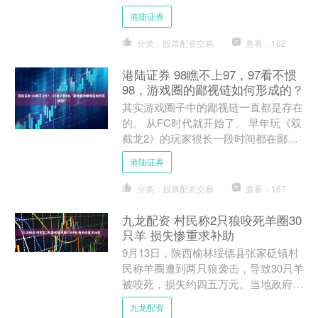
战争部活动并发表演讲。 海量资讯、
港陆证券
精准解读，尽....
分类：股票配资交易
查看：162
港陆证券 98瞧不上97，97看不惯
98，游戏圈的鄙视链如何形成的？
其实游戏圈子中的鄙视链一直都是存在
的。 从FC时代就开始了。 早年玩《双
截龙2》的玩家很长一段时间都在鄙视
《双截龙3》，甚至到如今依然如此。
港陆证券
多年后《双截龙1》《....
分类：股票配资交易
查看：167
九龙配资 村民称2只狼咬死羊圈30
只羊 损失惨重求补助
9月13日，陕西榆林绥德县张家砭镇村
民称羊圈遭到两只狼袭击，导致30只羊
被咬死，损失约四五万元。当地政府已
将此事上报给农业、公安和林业部门处
九龙配资
理。 村民朱某手持身....