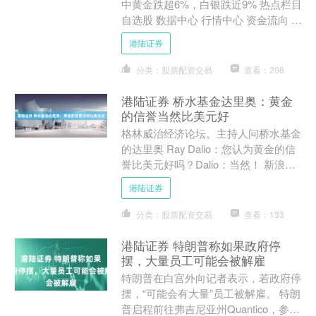
中黄金跌超6%，白银跌近9% 热点栏目
自选股 数据中心 行情中心 资金流向 模
拟交易 客户端 来源：能源研发中心 后
港陆证券
市观点 ....
分类：股票配资交易
查看：208
港陆证券 桥水基金达里奥：黄金
的信誉当然比美元好
格林威治经济论坛。主持人问桥水基金
的达里奥 Ray Dalio：您认为黄金的信
誉比美元好吗？Dalio：当然！ 新浪合
作大平台期货开户 安全快捷有保障 海
港陆证券
量资讯....
分类：股票配资交易
查看：133
港陆证券 特朗普称如果政府停
摆，大量员工可能会被解雇
特朗普在白宫外向记者表示，若政府停
摆，“可能会有大量”员工被解雇。 特朗
普启程前往弗吉尼亚州Quantico，参加