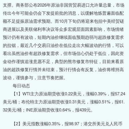
支撑。商务部公布2026年原油非国营贸易进口允许量总量，市场
传出今年可能会仍会下发提前批的消息，以缓解地炼普遍面临配
额不足提振原油需求预期。而10月下旬仍将迎来包括中美经贸磋
商进展以及美联储利率决议等众多宏观层面因素影响，市场情绪
预计仍有有波动，短期内油价继续面临预期趋弱与超跌修复需求
的拉锯，最近几个交易日油价在低位走出大幅波动的行情，可以
看出虽然油价有超跌修复需求，但市场信心仍处于低位，因此资
金动作谨慎追涨意愿不足，典型的熊市修复市特征，目前来看原
油的超跌修复行情并未结束，预计行情会有反复，油价将维持高
波动，谨慎参与，注意节奏把握。
每日动态
【1】WTI主力原油期货收涨0.22美元，涨幅0.39%，报57.24
美元/桶；布伦特主力原油期货收涨0.31美元，涨幅0.51%，报61.
32美元/桶；INE原油期货收涨0.64%，报439元。
【2】美元指数涨幅0.35%，报98.97；港交所美元兑人民币