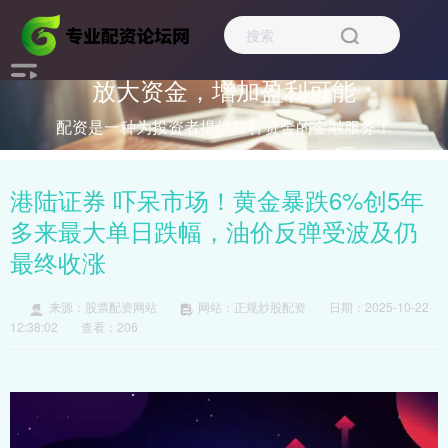
放大资金，增加盈利可能
配资是一种为投资者提供杠杆资金的金融服务！
港陆证券 吓呆市场！黄金暴跌6%创5年
多来最大单日跌幅，油价反弹受波及仍
最终收涨
来源：股票配资网站
网站：正规炒股配资
日期：2025-10-22
12:38:02
查看：206