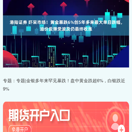
专题：专题|金银多年来罕见暴跌！盘中黄金跌超6%，白银跌近
9%