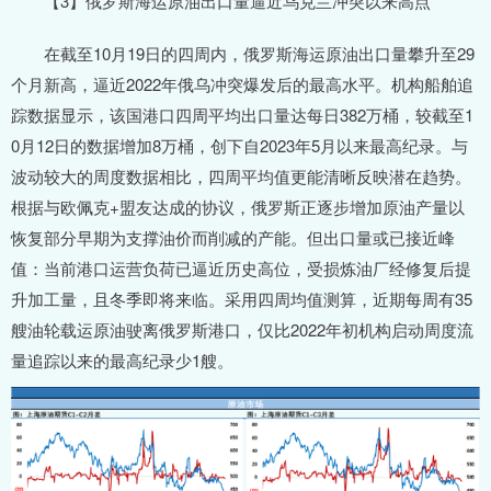
【3】俄罗斯海运原油出口量逼近乌克兰冲突以来高点
在截至10月19日的四周内，俄罗斯海运原油出口量攀升至29
个月新高，逼近2022年俄乌冲突爆发后的最高水平。机构船舶追
踪数据显示，该国港口四周平均出口量达每日382万桶，较截至1
0月12日的数据增加8万桶，创下自2023年5月以来最高纪录。与
波动较大的周度数据相比，四周平均值更能清晰反映潜在趋势。
根据与欧佩克+盟友达成的协议，俄罗斯正逐步增加原油产量以
恢复部分早期为支撑油价而削减的产能。但出口量或已接近峰
值：当前港口运营负荷已逼近历史高位，受损炼油厂经修复后提
升加工量，且冬季即将来临。采用四周均值测算，近期每周有35
艘油轮载运原油驶离俄罗斯港口，仅比2022年初机构启动周度流
量追踪以来的最高纪录少1艘。