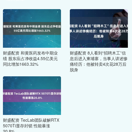
财盛配资 和黄医药发布中期业
财盛配资 8人看到“招聘木工”信
绩 股东应占净收益4.55亿美元
息后进入柬埔寨，当事人讲述惨
同比增加1663.32%
痛经历：他被转卖4次花28万后
脱身
财盛配资 TecLab团队破解RTX
5070Ti显存封锁 性能暴涨
20.8%