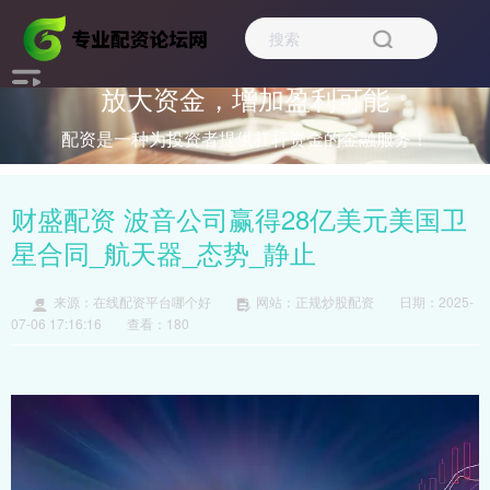
放大资金，增加盈利可能
配资是一种为投资者提供杠杆资金的金融服务！
财盛配资 波音公司赢得28亿美元美国卫
星合同_航天器_态势_静止
来源：在线配资平台哪个好
网站：正规炒股配资
日期：2025-
07-06 17:16:16
查看：180