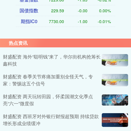
国债指数
229.59
-0.00
0.00%
期指IC0
7730.00
-1.00
-0.01%
热点资讯
财盛配资 海外“聪明钱”来了，华尔街机构抢筹长
鑫科技
财盛配资 春季关节疼痛加重别全怪天气，专
家：警惕这五个信号
财盛配资 两天玩转田园，怀柔国潮文化季点
亮“六一”微度假
财盛配资 西班牙对外银行财报超预期 持续贷款
增长形成业绩缓冲