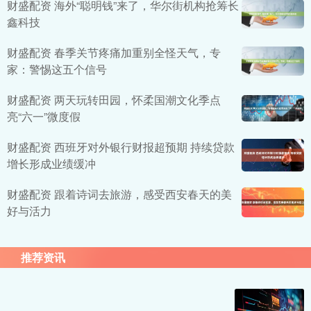
财盛配资 海外“聪明钱”来了，华尔街机构抢筹长
鑫科技
财盛配资 春季关节疼痛加重别全怪天气，专
家：警惕这五个信号
财盛配资 两天玩转田园，怀柔国潮文化季点
亮“六一”微度假
财盛配资 西班牙对外银行财报超预期 持续贷款
增长形成业绩缓冲
财盛配资 跟着诗词去旅游，感受西安春天的美
好与活力
推荐资讯