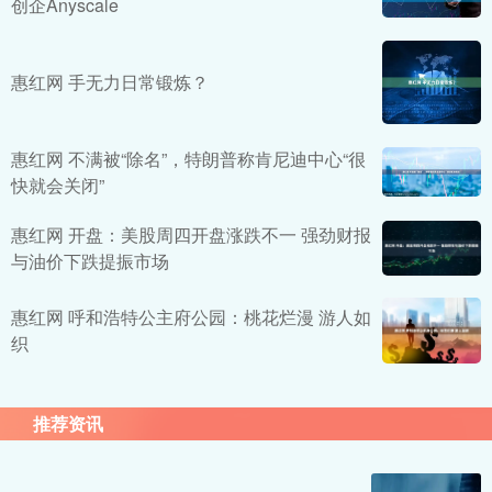
创企Anyscale
惠红网 手无力日常锻炼？
惠红网 不满被“除名”，特朗普称肯尼迪中心“很
快就会关闭”
惠红网 开盘：美股周四开盘涨跌不一 强劲财报
与油价下跌提振市场
惠红网 呼和浩特公主府公园：桃花烂漫 游人如
织
推荐资讯