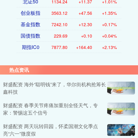
北证50
1134.24
+11.37
+1.01%
创业板指
3563.12
+47.56
+1.35%
基金指数
7242.10
+12.30
+0.17%
国债指数
229.69
+0.10
+0.04%
期指IC0
7877.80
+164.40
+2.13%
热点资讯
财盛配资 海外“聪明钱”来了，华尔街机构抢筹长
鑫科技
财盛配资 春季关节疼痛加重别全怪天气，专
家：警惕这五个信号
财盛配资 两天玩转田园，怀柔国潮文化季点
亮“六一”微度假