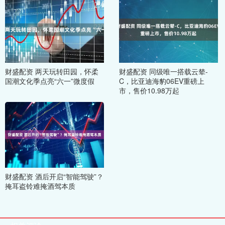
财盛配资 两天玩转田园，怀柔
财盛配资 同级唯一搭载云辇-
国潮文化季点亮“六一”微度假
C，比亚迪海豹06EV重磅上
市，售价10.98万起
财盛配资 酒后开启“智能驾驶”？
掩耳盗铃难掩酒驾本质