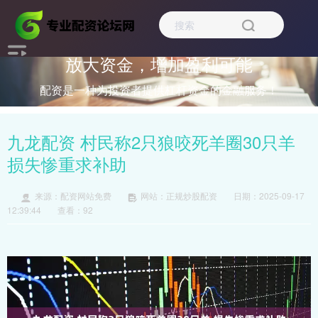
放大资金，增加盈利可能
配资是一种为投资者提供杠杆资金的金融服务！
九龙配资 村民称2只狼咬死羊圈30只羊
损失惨重求补助
来源：配资网站免费
网站：正规炒股配资
日期：2025-09-17
12:39:44
查看：92