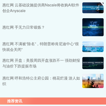
惠红网 云基础设施提供商Nscale将收购AI软件
创企Anyscale
惠红网 手无力日常锻炼？
惠红网 不满被“除名”，特朗普称肯尼迪中心“很
快就会关闭”
惠红网 开盘：美股周四开盘涨跌不一 强劲财报
与油价下跌提振市场
惠红网 呼和浩特公主府公园：桃花烂漫 游人如
织
推荐资讯