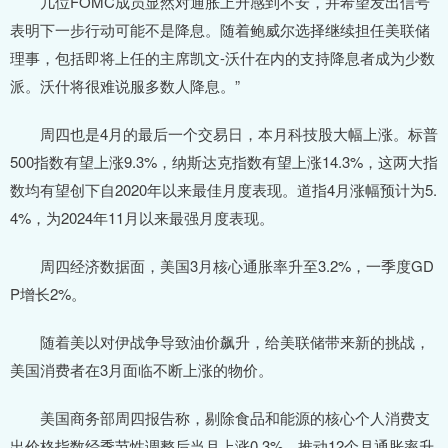
几位FOMC成员显然对通胀上升感到不安，并希望发出信号
表明下一步行动可能不是降息。随着鲍威尔选择继续担任美联储
理事，包括即将上任的主席凯文-沃什在内的支持降息者成为少数
派。沃什将很难说服多数人降息。”
周四也是4月的最后一个交易日，本月科技股大幅上涨。标普
500指数有望上涨9.3%，纳斯达克指数有望上涨14.3%，这两大指
数均有望创下自2020年以来最佳月度表现。道指4月涨幅预计为5.
4%，为2024年11月以来最强月度表现。
周四经济数据面，美国3月核心通胀率升至3.2%，一季度GD
P增长2%。
随着美以对伊战争导致油价飙升，给美联储带来新的挑战，
美国消费者在3月面临不断上涨的物价。
美国商务部周四报告称，剔除食品和能源的核心个人消费支
出价格指数经季节性调整后当月上涨0.3%，推动12个月通胀率升