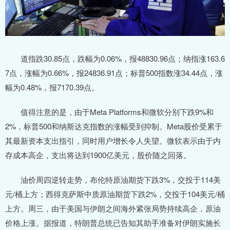
道指跌30.85点，跌幅为0.06%，报48830.96点；纳指涨163.6
7点，涨幅为0.66%，报24836.91点；标普500指数涨34.44点，涨
幅为0.48%，报7170.39点。
值得注意的是，由于Meta Platforms和微软分别下跌9%和
2%，标普500和纳斯达克指数的涨幅受到抑制。Meta股价受累于
其最新资本支出指引，同时用户增长令人失望。微软表示由于内
存成本高企，支出将达到1900亿美元，股价随之回落。
油价周四逆转走势，布伦特原油期货下跌3%，交投于114美
元/桶上方；西得克萨斯中质原油期货下跌2%，交投于104美元/桶
上方。周三，由于美国与伊朗之间海外紧张局势持续高企，原油
价格上涨。据报道，特朗普总统已告知其助手准备对伊朗实施长