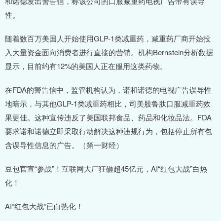
和诺德发出警告信，称该公司的口服减重药电视广告带有误导
性。
随着数百万美国人开始使用GLP-1类减重药，减重药厂商开始投
入大量资金面向消费者进行直接的营销。机构Bernstein分析数据
显示，目前约有12%的美国人正在服用这类药物。
在FDA的警告信中，监管机构认为，诺和诺德的电视广告误导性
地暗示，与其他GLP-1类减重药相比，司美股鲁肽口服减重药效
果更佳。这种宣传违反了美国联邦食品、药品和化妆品法。FDA
要求诺和诺德立即采取行动解决这种违规行为，包括停止所有包
含误导性信息的广告。（第一财经）
豆包官宣“参战”！互联网大厂狂砸超45亿元，AI“红包大战”白热
化！
AI“红包大战”已白热化！