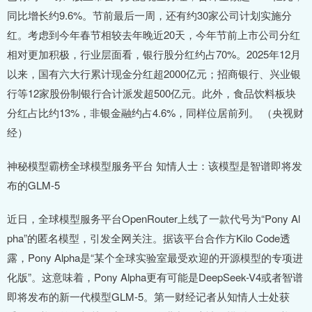
同比增长约9.6%。节前最后一周，还有约30家公司计划实施分
红。考虑到今年春节相较去年晚近20天，今年节前上市公司分红
相对更加积极，行业层面看，银行股分红约占70%。2025年12月
以来，国有六大行累计现金分红超2000亿元；招商银行、兴业银
行等12家股份制银行合计派发超500亿元。此外，食品饮料板块
分红占比约13%，非银金融约占4.6%，同样位居前列。 （央视财
经）
神秘模型霸榜全球模型服务平台 知情人士：该模型是智谱即将发
布的GLM-5
近日，全球模型服务平台OpenRouter上线了一款代号为“Pony Al
pha”的匿名模型，引发全网关注。据该平台合作方Kilo Code透
露，Pony Alpha是“某个全球实验室最受欢迎的开源模型的专项进
化版”。这意味着，Pony Alpha更有可能是DeepSeek-V4或者智谱
即将发布的新一代模型GLM-5。第一财经记者从知情人士处获