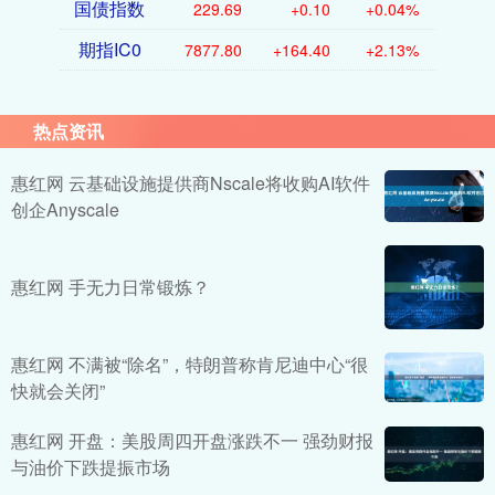
国债指数
229.69
+0.10
+0.04%
期指IC0
7877.80
+164.40
+2.13%
热点资讯
惠红网 云基础设施提供商Nscale将收购AI软件
创企Anyscale
惠红网 手无力日常锻炼？
惠红网 不满被“除名”，特朗普称肯尼迪中心“很
快就会关闭”
惠红网 开盘：美股周四开盘涨跌不一 强劲财报
与油价下跌提振市场