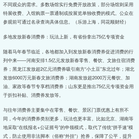
不同观众的需求。多数场馆实行免费开放政策，部分场馆则采用
特展收费、入馆购票一票通制或按展览单独收费的模式。公众在
参观前可通过名录查询具体信息。（乐游上海，同花顺财经）
多地发放新春消费券：玩法上新，有省份拿出75亿专项资金
随着马年春节临近，各地都加入到发放新春消费券促进消费的行
列中来——河南安排1.5亿元发放新春零售、餐饮、文旅住宿消费
券；黑龙江发放超2亿元消费券吸引南方“小土豆”东北过年；湖北
发放6000万元新春文旅消费券；湖南发放超2000万元餐饮、加
油、家政等春节专享档消费券；山东更是推出75亿元专项资金用
于折扣补贴、消费券发放等。
与往年消费券主要集中在零售、餐饮、景区门票优惠上有所不
同，今年的消费券类别更多，玩法也更丰富。比如北京、湖南等
地采取“在线报名+公证摇号”的申领模式，取代了传统“拼手速”模
式，防止使用非法脚本（俗称“外挂”）抢券，保障了公平，提升