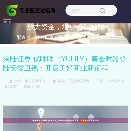
放大资金，增加盈利可能
配资是一种为投资者提供杠杆资金的金融服务！
港陆证券 优哩哩（YULILY）黄金时段登
陆安徽卫视：开启美好商业新征程
来源：配资股票平台
网站：正规炒股配资
日期：2025-07-18
15:43:57
查看：143