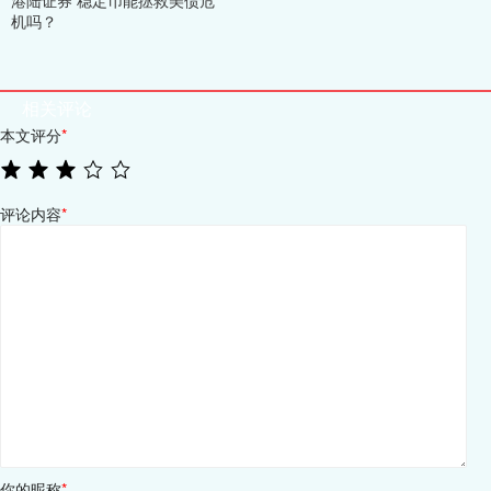
港陆证券 稳定币能拯救美债危
机吗？
相关评论
本文评分
*
评论内容
*
你的昵称
*