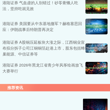
港陆证券 气血虚的人别错过！砂苓膏懒人吃
法，坚持吃就见效
港陆证券 美国要从中东基地撤军？赫格塞思回
应：伊朗战事后特朗普再决定
港陆证券 A股铜压延板块大涨之际，江西铜业宣
布拟分拆子公司江铜铜箔赴港上市，股东包括蜂
巢能源、中信证券等
港陆证券 2026年黑龙江省青少年风筝绘画放飞
大赛举行
推荐资讯