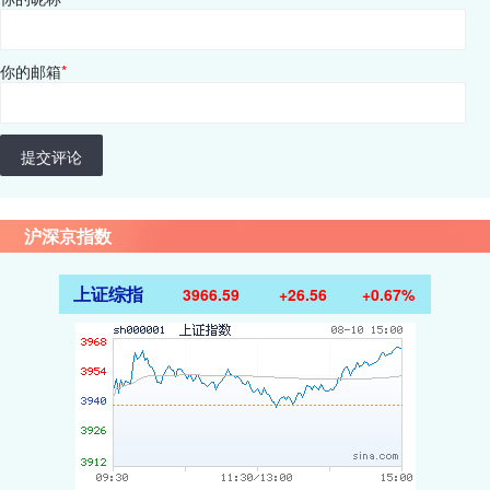
你的邮箱
*
提交评论
沪深京指数
上证综指
3966.59
+26.56
+0.67%